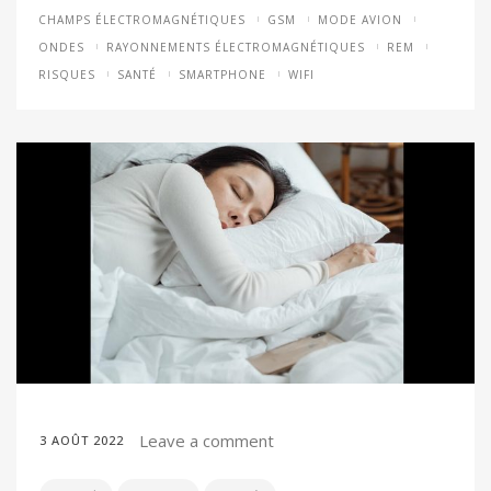
CHAMPS ÉLECTROMAGNÉTIQUES
GSM
MODE AVION
ONDES
RAYONNEMENTS ÉLECTROMAGNÉTIQUES
REM
RISQUES
SANTÉ
SMARTPHONE
WIFI
Leave a comment
3 AOÛT 2022