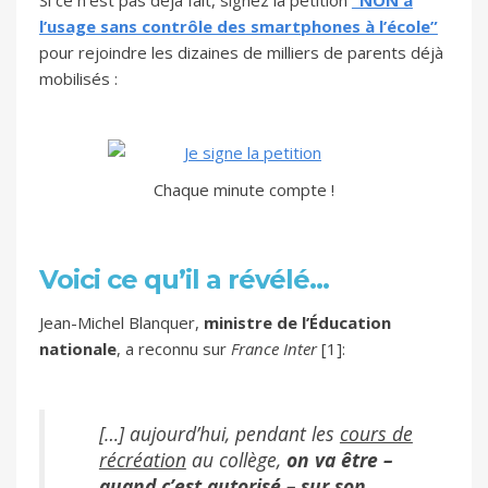
Si ce n’est pas déjà fait, signez la pétition
“NON à
l’usage sans contrôle des smartphones à l’école”
pour rejoindre les dizaines de milliers de parents déjà
mobilisés :
Chaque minute compte !
Voici ce qu’il a révélé…
Jean-Michel Blanquer,
ministre de l’Éducation
nationale
, a reconnu sur
France Inter
[1]:
[…] aujourd’hui, pendant les
cours de
récréation
au collège,
on va être –
quand c’est autorisé – sur son